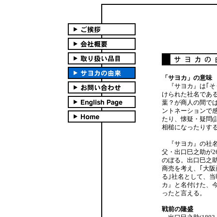
「サヨカ」の意味
『サヨカ』は｢そ
けられた社名である
葉？が商人の間で
ントネーションで感
たり、懐疑・疑問(
相槌になったりす
『サヨカ』の社名の
父・出口巳之助が2
のぼる。出口巳之
商売を考え、｢大阪
る｣社名として、
カ』と名付けた、
ったと言える。
戦前の隆盛