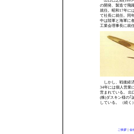
出口巳之助
(1893
の開発、製造で飛躍
就任。昭和17年に
て社長に就任。同
中は陸軍と海軍に各
工業会理事長に就
しかし、戦後経済
34年には個人営業
営まれている。 出
(株)ダスキン様の
している。 （続く
ご挨拶
｜
会